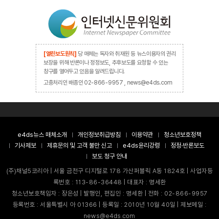
[열린보도원칙]
당 매체는 독자와 취재원 등 뉴스이용자의 권리
보장을 위해 반론이나 정정보도, 추후보도를 요청할 수 있는
창구를 열어두고 있음을 알려드립니다.
고충처리인 배종인 02-866-9957 , news@e4ds.com
e4ds뉴스 매체소개
개인정보취급방침
이용약관
청소년보호정책
기사제보
제휴문의 및 고객 불만 신고
e4ds윤리강령
정정·반론보도
보도 청구 안내
(주)채널5코리아 | 서울 금천구 디지털로 178 가산퍼블릭 A동 1824호 | 사업자등
록번호 : 113-86-36448 | 대표자 : 명세환
청소년보호책임자 : 장은성 | 발행인, 편집인 : 명세환 | 전화 : 02-866-9957
등록번호 : 서울특별시 아 01366 | 등록일 : 2010년 10월 40일 | 제보메일 :
news@e4ds.com