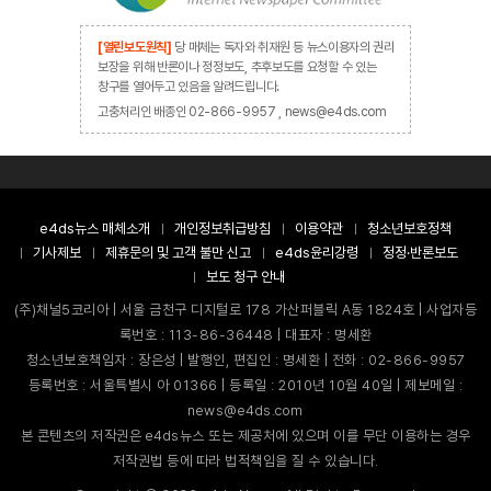
[열린보도원칙]
당 매체는 독자와 취재원 등 뉴스이용자의 권리
보장을 위해 반론이나 정정보도, 추후보도를 요청할 수 있는
창구를 열어두고 있음을 알려드립니다.
고충처리인 배종인 02-866-9957 , news@e4ds.com
e4ds뉴스 매체소개
개인정보취급방침
이용약관
청소년보호정책
기사제보
제휴문의 및 고객 불만 신고
e4ds윤리강령
정정·반론보도
보도 청구 안내
(주)채널5코리아 | 서울 금천구 디지털로 178 가산퍼블릭 A동 1824호 | 사업자등
록번호 : 113-86-36448 | 대표자 : 명세환
청소년보호책임자 : 장은성 | 발행인, 편집인 : 명세환 | 전화 : 02-866-9957
등록번호 : 서울특별시 아 01366 | 등록일 : 2010년 10월 40일 | 제보메일 :
news@e4ds.com
본 콘텐츠의 저작권은 e4ds뉴스 또는 제공처에 있으며 이를 무단 이용하는 경우
저작권법 등에 따라 법적책임을 질 수 있습니다.