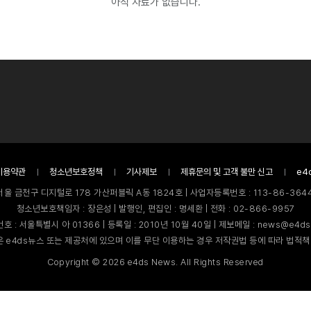
아직 자료가 없습니다.
이용약관
청소년보호정책
기사제보
제휴문의 및 고객 불만 신고
e4
서울 금천구 디지털로 178 가산퍼블릭 A동 1824호 | 사업자등록번호 : 113-86-3644
청소년보호책임자 : 장은성 | 발행인, 편집인 : 명세환 | 전화 : 02-866-9957
호 : 서울특별시 아 01366 | 등록일 : 2010년 10월 40일 | 제보메일 : news@e4ds
 e4ds뉴스 또는 제공처에 있으며 이를 무단 이용하는 경우 저작권법 등에 따라 법적책
Copyright ©
2026
e4ds News. All Rights Reserved