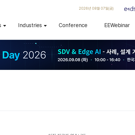
2026년 08월 07일(금)
s
Industries
Conference
EEWebinar