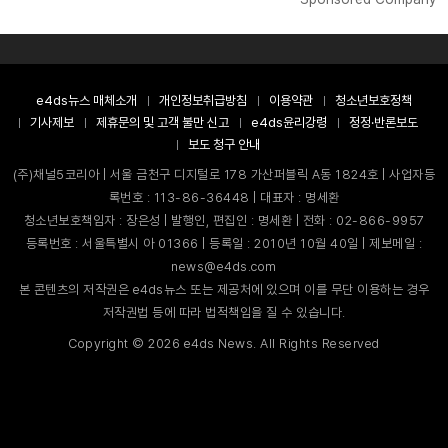
e4ds뉴스 매체소개
개인정보취급방침
이용약관
청소년보호정책
기사제보
제휴문의 및 고객 불만 신고
e4ds윤리강령
정정·반론보도
보도 청구 안내
(주)채널5코리아 | 서울 금천구 디지털로 178 가산퍼블릭 A동 1824호 | 사업자등
록번호 : 113-86-36448 | 대표자 : 명세환
청소년보호책임자 : 장은성 | 발행인, 편집인 : 명세환 | 전화 : 02-866-9957
등록번호 : 서울특별시 아 01366 | 등록일 : 2010년 10월 40일 | 제보메일 :
news@e4ds.com
본 콘텐츠의 저작권은 e4ds뉴스 또는 제공처에 있으며 이를 무단 이용하는 경우
저작권법 등에 따라 법적책임을 질 수 있습니다.
Copyright ©
2026
e4ds News. All Rights Reserved