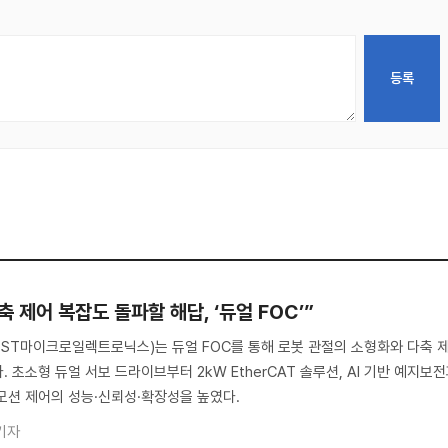
 제어 복잡도 돌파할 해답, ‘듀얼 FOC’”
s(ST, ST마이크로일렉트로닉스)는 듀얼 FOC를 통해 로봇 관절의 소형화와 다축 
 초소형 듀얼 서보 드라이브부터 2kW EtherCAT 솔루션, AI 기반 예지보
모션 제어의 성능·신뢰성·확장성을 높였다.
기자