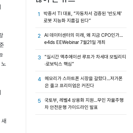
어
박중서 TI 대표, “자동차서 검증된 ‘반도체’
1
로봇 지능화 지름길 된다”
랑
AI 데이터센터의 미래, 왜 지금 CPO인가…
2
e4ds EEWebinar 7월21일 개최
수준
능
“실시간 액추에이션 루프가 차세대 모빌리티
3
 노
·로보틱스 핵심”
메모리가 스마트폰 시장을 갈랐다…저가폰
4
은 줄고 프리미엄은 커진다
이
국토부, 레벨4 상용화 지원…무인 자율주행
5
차 안전운행 가이드라인 발표
 새