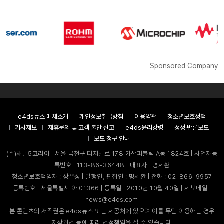
Sponsored Company
e4ds뉴스 매체소개
개인정보취급방침
이용약관
청소년보호정책
기사제보
제휴문의 및 고객 불만 신고
e4ds윤리강령
정정·반론보도
보도 청구 안내
(주)채널5코리아 | 서울 금천구 디지털로 178 가산퍼블릭 A동 1824호 | 사업자등
록번호 : 113-86-36448 | 대표자 : 명세환
청소년보호책임자 : 장은성 | 발행인, 편집인 : 명세환 | 전화 : 02-866-9957
등록번호 : 서울특별시 아 01366 | 등록일 : 2010년 10월 40일 | 제보메일 :
news@e4ds.com
본 콘텐츠의 저작권은 e4ds뉴스 또는 제공처에 있으며 이를 무단 이용하는 경우
저작권법 등에 따라 법적책임을 질 수 있습니다.