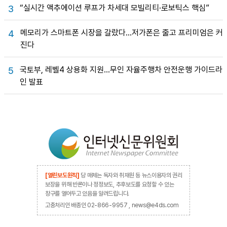
“실시간 액추에이션 루프가 차세대 모빌리티·로보틱스 핵심”
3
메모리가 스마트폰 시장을 갈랐다…저가폰은 줄고 프리미엄은 커
4
진다
국토부, 레벨4 상용화 지원…무인 자율주행차 안전운행 가이드라
5
인 발표
[열린보도원칙]
당 매체는 독자와 취재원 등 뉴스이용자의 권리
보장을 위해 반론이나 정정보도, 추후보도를 요청할 수 있는
창구를 열어두고 있음을 알려드립니다.
고충처리인 배종인 02-866-9957 , news@e4ds.com