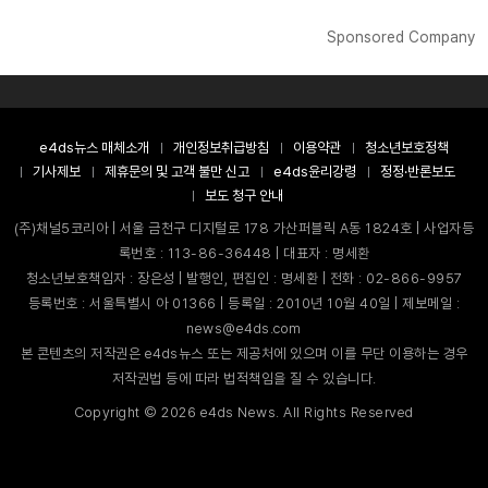
Sponsored Company
e4ds뉴스 매체소개
개인정보취급방침
이용약관
청소년보호정책
기사제보
제휴문의 및 고객 불만 신고
e4ds윤리강령
정정·반론보도
보도 청구 안내
(주)채널5코리아 | 서울 금천구 디지털로 178 가산퍼블릭 A동 1824호 | 사업자등
록번호 : 113-86-36448 | 대표자 : 명세환
청소년보호책임자 : 장은성 | 발행인, 편집인 : 명세환 | 전화 : 02-866-9957
등록번호 : 서울특별시 아 01366 | 등록일 : 2010년 10월 40일 | 제보메일 :
news@e4ds.com
본 콘텐츠의 저작권은 e4ds뉴스 또는 제공처에 있으며 이를 무단 이용하는 경우
저작권법 등에 따라 법적책임을 질 수 있습니다.
Copyright ©
2026
e4ds News. All Rights Reserved