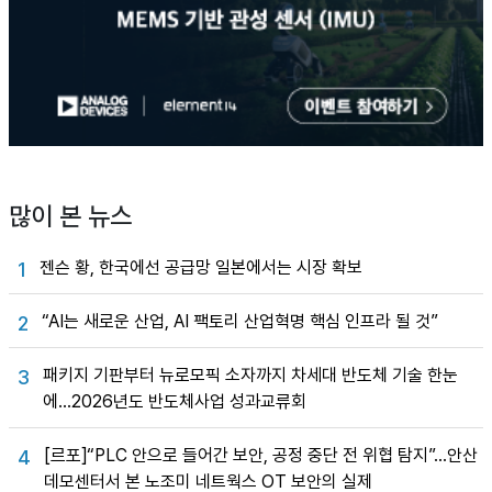
많이 본 뉴스
젠슨 황, 한국에선 공급망 일본에서는 시장 확보
1
“AI는 새로운 산업, AI 팩토리 산업혁명 핵심 인프라 될 것”
2
패키지 기판부터 뉴로모픽 소자까지 차세대 반도체 기술 한눈
3
에…2026년도 반도체사업 성과교류회
[르포]“PLC 안으로 들어간 보안, 공정 중단 전 위협 탐지”…안산
4
데모센터서 본 노조미 네트웍스 OT 보안의 실제