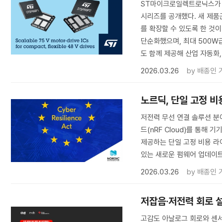
ST마이크로일렉트로닉스가 48
시리즈를 공개했다. 새 제품
를 확장할 수 있도록 한 것이
단순화했으며, 최대 500W
도 함께 제공해 산업 자동화,
2026.03.26
by
배종인 
노르딕, 단일 고정 비
저전력 무선 연결 솔루션 분야의
드(nRF Cloud)를 통해 기
제공하는 단일 고정 비용 라
있는 새로운 펌웨어 업데이
2026.03.26
by
배종인 
저잡음·저전력 회로 
고감도 아날로그 회로와 센서 