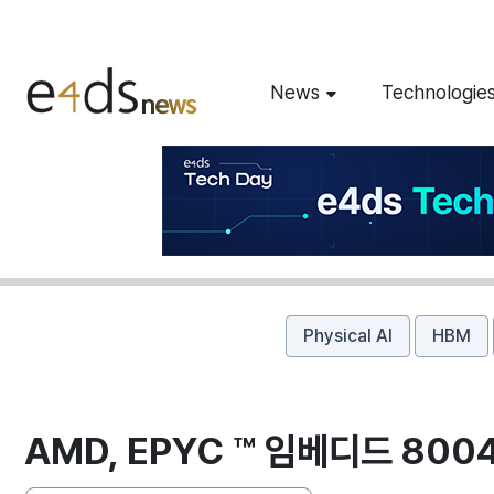
News
Technologie
Physical AI
HBM
AMD, EPYC ™ 임베디드 800