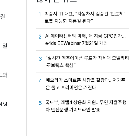
박중서 TI 대표, “자동차서 검증된 ‘반도체’
1
연결
로봇 지능화 지름길 된다”
AI 데이터센터의 미래, 왜 지금 CPO인가…
2
e4ds EEWebinar 7월21일 개최
 열
“실시간 액추에이션 루프가 차세대 모빌리티
3
·로보틱스 핵심”
도와
메모리가 스마트폰 시장을 갈랐다…저가폰
4
은 줄고 프리미엄은 커진다
국토부, 레벨4 상용화 지원…무인 자율주행
5
MM
차 안전운행 가이드라인 발표