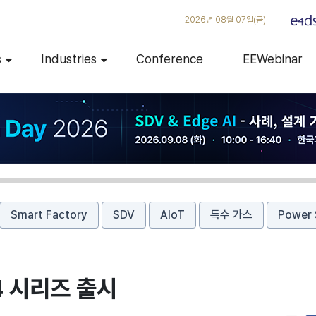
2026년 08월 07일(금)
s
Industries
Conference
EEWebinar
Smart Factory
SDV
AIoT
특수 가스
Power 
4 시리즈 출시