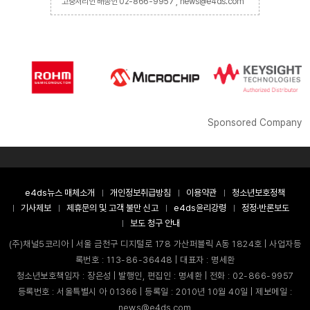
고충처리인 배종인 02-866-9957 , news@e4ds.com
Sponsored Company
e4ds뉴스 매체소개
개인정보취급방침
이용약관
청소년보호정책
기사제보
제휴문의 및 고객 불만 신고
e4ds윤리강령
정정·반론보도
보도 청구 안내
(주)채널5코리아 | 서울 금천구 디지털로 178 가산퍼블릭 A동 1824호 | 사업자등
록번호 : 113-86-36448 | 대표자 : 명세환
청소년보호책임자 : 장은성 | 발행인, 편집인 : 명세환 | 전화 : 02-866-9957
등록번호 : 서울특별시 아 01366 | 등록일 : 2010년 10월 40일 | 제보메일 :
news@e4ds.com