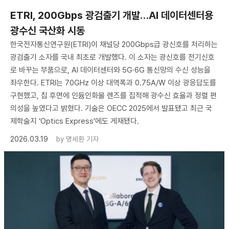
ETRI, 200Gbps 광검출기 개발…AI 데이터센터용
광수신 국산화 시동
한국전자통신연구원(ETRI)이 채널당 200Gbps급 광신호를 처리하는
광검출기 소자를 국내 최초로 개발했다. 이 소자는 광신호를 전기신호
로 바꾸는 부품으로, AI 데이터센터와 5G·6G 통신망의 수신 성능을
좌우한다. ETRI는 70GHz 이상 대역폭과 0.75A/W 이상 광응답도를
구현했고, 칩 후면에 인듐인화물 렌즈를 집적해 광수신 효율과 정렬 편
의성을 높였다고 밝혔다. 기술은 OECC 2025에서 발표됐고 최근 국
제학술지 ‘Optics Express’에도 게재됐다.
2026.03.19
by
명세환 기자