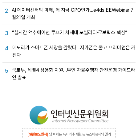
AI 데이터센터의 미래, 왜 지금 CPO인가…e4ds EEWebinar 7
2
월21일 개최
“실시간 액추에이션 루프가 차세대 모빌리티·로보틱스 핵심”
3
메모리가 스마트폰 시장을 갈랐다…저가폰은 줄고 프리미엄은 커
4
진다
국토부, 레벨4 상용화 지원…무인 자율주행차 안전운행 가이드라
5
인 발표
[열린보도원칙]
당 매체는 독자와 취재원 등 뉴스이용자의 권리