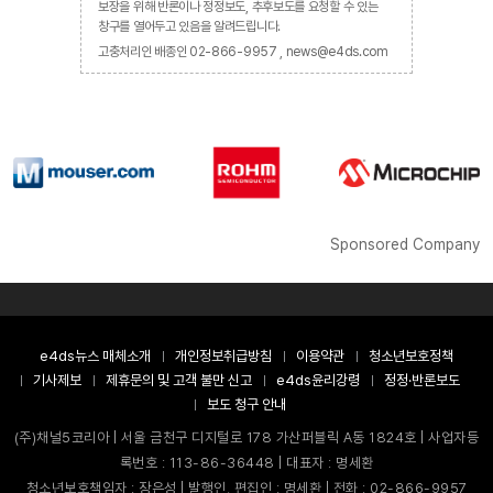
보장을 위해 반론이나 정정보도, 추후보도를 요청할 수 있는
창구를 열어두고 있음을 알려드립니다.
고충처리인 배종인 02-866-9957 , news@e4ds.com
Sponsored Company
e4ds뉴스 매체소개
개인정보취급방침
이용약관
청소년보호정책
기사제보
제휴문의 및 고객 불만 신고
e4ds윤리강령
정정·반론보도
보도 청구 안내
(주)채널5코리아 | 서울 금천구 디지털로 178 가산퍼블릭 A동 1824호 | 사업자등
록번호 : 113-86-36448 | 대표자 : 명세환
청소년보호책임자 : 장은성 | 발행인, 편집인 : 명세환 | 전화 : 02-866-9957