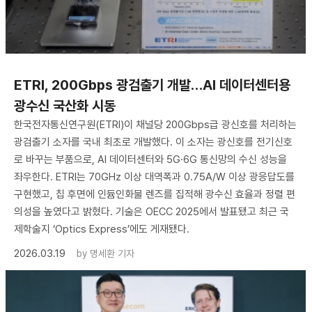
ETRI, 200Gbps 광검출기 개발…AI 데이터센터용
광수신 국산화 시동
한국전자통신연구원(ETRI)이 채널당 200Gbps급 광신호를 처리하는
광검출기 소자를 국내 최초로 개발했다. 이 소자는 광신호를 전기신호
로 바꾸는 부품으로, AI 데이터센터와 5G·6G 통신망의 수신 성능을
좌우한다. ETRI는 70GHz 이상 대역폭과 0.75A/W 이상 광응답도를
구현했고, 칩 후면에 인듐인화물 렌즈를 집적해 광수신 효율과 정렬 편
의성을 높였다고 밝혔다. 기술은 OECC 2025에서 발표됐고 최근 국
제학술지 ‘Optics Express’에도 게재됐다.
2026.03.19
by
명세환 기자