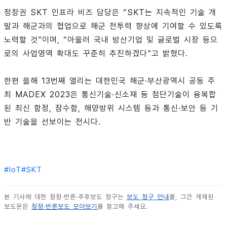
정창권 SKT 인프라 비즈 담당은 “SKT는 지속적인 기술 개
발과 해군과의 협업으로 해군 전투력 향상에 기여할 수 있도록
노력할 것”이며, “아울러 국내 방산기업 및 글로벌 시장 등으
로의 사업영역 확대도 꾸준히 추진하겠다”고 밝혔다.
한편 올해 13번째 열리는 대한민국 해군·부산광역시 공동 주
최 MADEX 2023은 통신기술·신소재 등 첨단기술이 융복합
된 최신 함정, 잠수함, 해양방위 시스템 등과 통신·보안 등 기
반 기술을 선보이는 전시다.
#
IoT
#
SKT
본 기사에 대한 정정·반론·추후보도 청구는
보도 청구 안내
를, 그간 게재된
보도문은
정정·반론보도 모아보기
를 참고해 주세요.