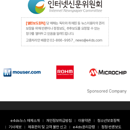
[열린보도원칙]
당 매체는 독자와 취재원 등 뉴스이용자의 권리
보장을 위해 반론이나 정정보도, 추후보도를 요청할 수 있는
창구를 열어두고 있음을 알려드립니다.
고충처리인 배종인 02-866-9957 , news@e4ds.com
Sponsored Company
e4ds뉴스 매체소개
개인정보취급방침
이용약관
청소년보호정책
기사제보
제휴문의 및 고객 불만 신고
e4ds윤리강령
정정·반론보도