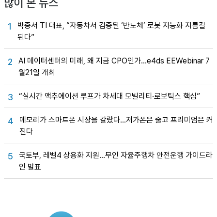
많이 본 뉴스
박중서 TI 대표, “자동차서 검증된 ‘반도체’ 로봇 지능화 지름길
1
된다”
AI 데이터센터의 미래, 왜 지금 CPO인가…e4ds EEWebinar 7
2
월21일 개최
“실시간 액추에이션 루프가 차세대 모빌리티·로보틱스 핵심”
3
메모리가 스마트폰 시장을 갈랐다…저가폰은 줄고 프리미엄은 커
4
진다
국토부, 레벨4 상용화 지원…무인 자율주행차 안전운행 가이드라
5
인 발표