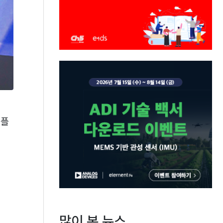
번플
많이 본 뉴스