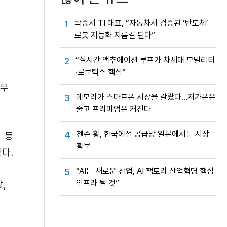
박중서 TI 대표, “자동차서 검증된 ‘반도체’
1
로봇 지능화 지름길 된다”
“실시간 액추에이션 루프가 차세대 모빌리티
2
·로보틱스 핵심”
외부
메모리가 스마트폰 시장을 갈랐다…저가폰은
3
줄고 프리미엄은 커진다
젠슨 황, 한국에선 공급망 일본에서는 시장
4
 등
확보
다.
“AI는 새로운 산업, AI 팩토리 산업혁명 핵심
5
인프라 될 것”
,