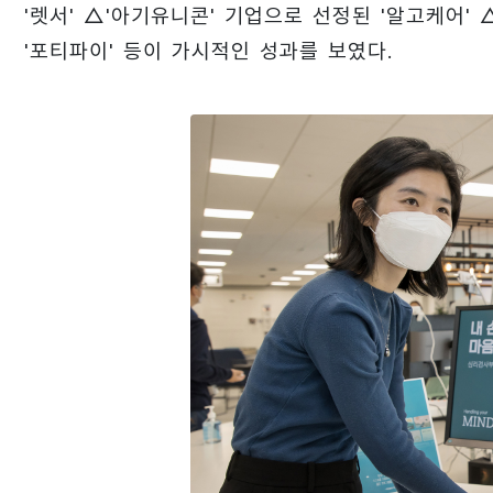
'렛서' △'아기유니콘' 기업으로 선정된 '알고케어'
'포티파이' 등이 가시적인 성과를 보였다.