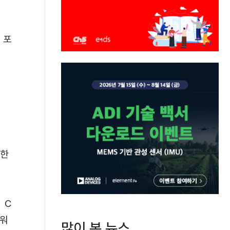
 포
위한
 C
트워
많이 본 뉴스