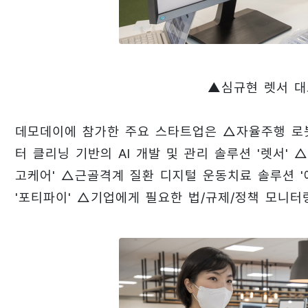
▲
심규현 렛서 대
데모데이에 참가한 주요 스타트업은 △자율주행 로봇
터 클리닝 기반의 AI 개발 및 관리 솔루션 '렛서'
고케어' △근골격계 질환 디지털 운동치료 솔루션 
'포티파이' △기업에게 필요한 법/규제/정책 모니터링