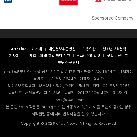
Sponsored Company
e4ds뉴스 매체소개
개인정보취급방침
이용약관
청소년보호정책
기사제보
제휴문의 및 고객 불만 신고
e4ds윤리강령
정정·반론보도
보도 청구 안내
(주)채널5코리아 | 서울 금천구 디지털로 178 가산퍼블릭 A동 1824호 | 사업자등
록번호 : 113-86-36448 | 대표자 : 명세환
청소년보호책임자 : 장은성 | 발행인, 편집인 : 명세환 | 전화 : 02-866-9957
등록번호 : 서울특별시 아 01366 | 등록일 : 2010년 10월 40일 | 제보메일 :
news@e4ds.com
본 콘텐츠의 저작권은 e4ds뉴스 또는 제공처에 있으며 이를 무단 이용하는 경우
저작권법 등에 따라 법적책임을 질 수 있습니다.
Copyright ©
2026
e4ds News. All Rights Reserved