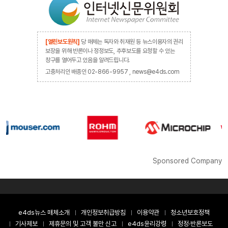
[열린보도원칙]
당 매체는 독자와 취재원 등 뉴스이용자의 권리
보장을 위해 반론이나 정정보도, 추후보도를 요청할 수 있는
창구를 열어두고 있음을 알려드립니다.
고충처리인 배종인 02-866-9957 , news@e4ds.com
Sponsored Company
e4ds뉴스 매체소개
개인정보취급방침
이용약관
청소년보호정책
기사제보
제휴문의 및 고객 불만 신고
e4ds윤리강령
정정·반론보도