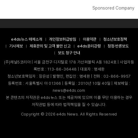
Sponsored Company
e4ds뉴스 매체소개
개인정보취급방침
이용약관
청소년보호정책
기사제보
제휴문의 및 고객 불만 신고
e4ds윤리강령
정정·반론보도
보도 청구 안내
(주)채널5코리아 | 서울 금천구 디지털로 178 가산퍼블릭 A동 1824호 | 사업자등
록번호 : 113-86-36448 | 대표자 : 명세환
청소년보호책임자 : 장은성 | 발행인, 편집인 : 명세환 | 전화 : 02-866-9957
등록번호 : 서울특별시 아 01366 | 등록일 : 2010년 10월 40일 | 제보메일 :
news@e4ds.com
본 콘텐츠의 저작권은 e4ds뉴스 또는 제공처에 있으며 이를 무단 이용하는 경우
저작권법 등에 따라 법적책임을 질 수 있습니다.
Copyright ©
2026
e4ds News. All Rights Reserved