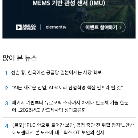
많이 본 뉴스
젠슨 황, 한국에선 공급망 일본에서는 시장 확보
1
“AI는 새로운 산업, AI 팩토리 산업혁명 핵심 인프라 될 것”
2
패키지 기판부터 뉴로모픽 소자까지 차세대 반도체 기술 한눈
3
에…2026년도 반도체사업 성과교류회
[르포]“PLC 안으로 들어간 보안, 공정 중단 전 위협 탐지”…안산
4
데모센터서 본 노조미 네트웍스 OT 보안의 실제