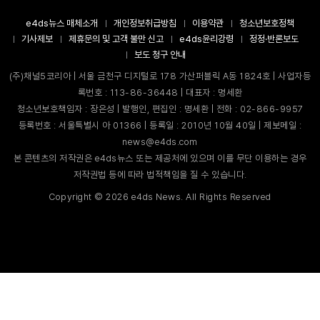
e4ds뉴스 매체소개
개인정보취급방침
이용약관
청소년보호정책
기사제보
제휴문의 및 고객 불만 신고
e4ds윤리강령
정정·반론보도
보도 청구 안내
(주)채널5코리아 | 서울 금천구 디지털로 178 가산퍼블릭 A동 1824호 | 사업자등
록번호 : 113-86-36448 | 대표자 : 명세환
청소년보호책임자 : 장은성 | 발행인, 편집인 : 명세환 | 전화 : 02-866-9957
등록번호 : 서울특별시 아 01366 | 등록일 : 2010년 10월 40일 | 제보메일 :
news@e4ds.com
본 콘텐츠의 저작권은 e4ds뉴스 또는 제공처에 있으며 이를 무단 이용하는 경우
저작권법 등에 따라 법적책임을 질 수 있습니다.
Copyright ©
2026
e4ds News. All Rights Reserved