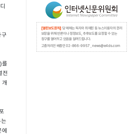
더디
[열린보도원칙]
당 매체는 독자와 취재원 등 뉴스이용자의 권리
파구
보장을 위해 반론이나 정정보도, 추후보도를 요청할 수 있는
창구를 열어두고 있음을 알려드립니다.
고충처리인 배종인 02-866-9957 , news@e4ds.com
)를
열전
 개
포
추는
문에