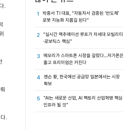
다.
박중서 TI 대표, “자동차서 검증된 ‘반도체’
1
로봇 지능화 지름길 된다”
적
위
“실시간 액추에이션 루프가 차세대 모빌리티
2
·로보틱스 핵심”
메모리가 스마트폰 시장을 갈랐다…저가폰은
3
전
줄고 프리미엄은 커진다
젠슨 황, 한국에선 공급망 일본에서는 시장
4
확보
이뤄
“AI는 새로운 산업, AI 팩토리 산업혁명 핵심
5
인프라 될 것”
다.