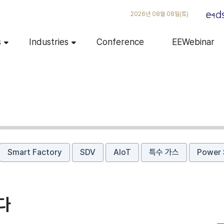
2026년 08월 08일(토)
s
Industries
Conference
EEWebinar
Smart Factory
SDV
AIoT
특수 가스
Power 
다