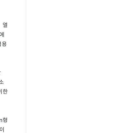
 열
온에
적용
만
소
위한
n형
함이