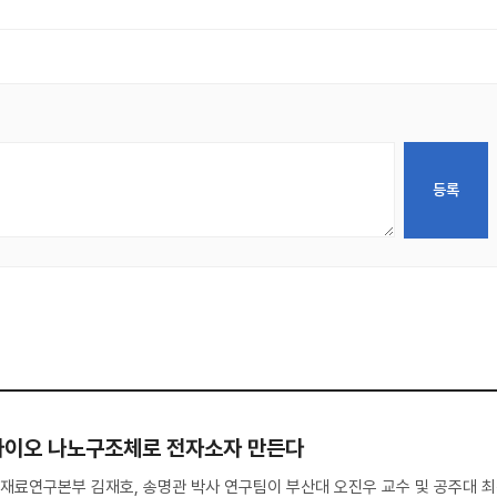
바이오 나노구조체로 전자소자 만든다
재료연구본부 김재호, 송명관 박사 연구팀이 부산대 오진우 교수 및 공주대 