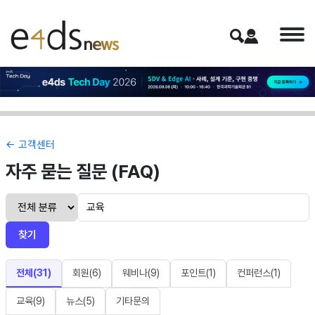
← 고객센터
자주 묻는 질문 (FAQ)
찾기
전체(
31
)
회원
(
6
)
웨비나
(
9
)
포인트
(
1
)
컨퍼런스
(
1
)
교육
(
9
)
뉴스
(
5
)
기타문의