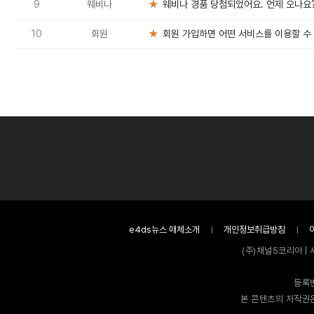
9
웨비나
★
웨비나 경품 당첨되었어요. 언제 오나요
10
회원
★
회원 가입하면 어떤 서비스를 이용할 수
e4ds뉴스 매체소개
개인정보취급방침
(주)채널5코리아 | 
등록번
본 콘텐츠의 저작권은