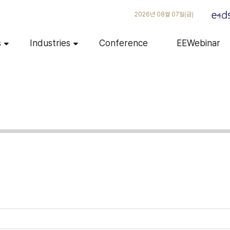
2026년 08월 07일(금)
s
Industries
Conference
EEWebinar