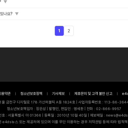
?
▼
 있나요?
▼
1
2
이용약관
청소년보호정책
기사제보
제휴문의 및 고객 불만 신고
e4
서울 금천구 디지털로 178 가산퍼블릭 A동 1824호 | 사업자등록번호 : 113-86-3644
청소년보호책임자 : 장은성 | 발행인, 편집인 : 명세환 | 전화 : 02-866-9957
호 : 서울특별시 아 01366 | 등록일 : 2010년 10월 40일 | 제보메일 : news@e4ds
 e4ds뉴스 또는 제공처에 있으며 이를 무단 이용하는 경우 저작권법 등에 따라 법적책