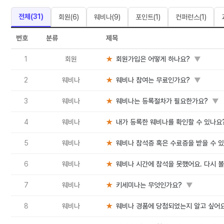
전체(
31
)
회원
(
6
)
웨비나
(
9
)
포인트
(
1
)
컨퍼런스
(
1
)
번호
분류
제목
1
회원
★
회원가입은 어떻게 하나요?
▼
2
웨비나
★
웨비나 참여는 무료인가요?
▼
3
웨비나
★
웨비나는 등록절차가 필요한가요?
▼
4
웨비나
★
내가 등록한 웨비나를 확인할 수 있나요
5
웨비나
★
웨비나 참석증 혹은 수료증을 받을 수 
6
웨비나
★
웨비나 시간에 참석을 못했어요. 다시 볼
7
웨비나
★
키세미나는 무엇인가요?
▼
8
웨비나
★
웨비나 경품에 당첨되었는지 알고 싶어