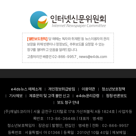
[열린보도원칙]
당 매체는 독자와 취재원 등 뉴스이용자의 권리
보장을 위해 반론이나 정정보도, 추후보도를 요청할 수 있는
창구를 열어두고 있음을 알려드립니다.
고충처리인 배종인 02-866-9957 , news@e4ds.com
e4ds뉴스 매체소개
개인정보취급방침
이용약관
청소년보호정책
기사제보
제휴문의 및 고객 불만 신고
e4ds윤리강령
정정·반론보도
보도 청구 안내
(주)채널5코리아 | 서울 금천구 디지털로 178 가산퍼블릭 A동 1824호 | 사업자등
록번호 : 113-86-36448 | 대표자 : 명세환
청소년보호책임자 : 장은성 | 발행인, 편집인 : 명세환 | 전화 : 02-866-9957
등록번호 : 서울특별시 아 01366 | 등록일 : 2010년 10월 40일 | 제보메일 :