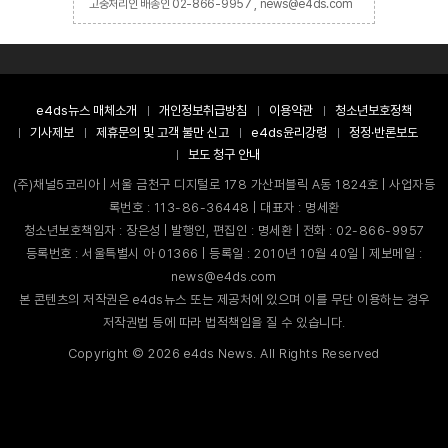
고충처리인 배종인 02-866-9957 , news@e4ds.com
e4ds뉴스 매체소개
개인정보취급방침
이용약관
청소년보호정책
기사제보
제휴문의 및 고객 불만 신고
e4ds윤리강령
정정·반론보도
보도 청구 안내
(주)채널5코리아 | 서울 금천구 디지털로 178 가산퍼블릭 A동 1824호 | 사업자등
록번호 : 113-86-36448 | 대표자 : 명세환
청소년보호책임자 : 장은성 | 발행인, 편집인 : 명세환 | 전화 : 02-866-9957
등록번호 : 서울특별시 아 01366 | 등록일 : 2010년 10월 40일 | 제보메일 :
news@e4ds.com
본 콘텐츠의 저작권은 e4ds뉴스 또는 제공처에 있으며 이를 무단 이용하는 경우
저작권법 등에 따라 법적책임을 질 수 있습니다.
Copyright ©
2026
e4ds News. All Rights Reserved