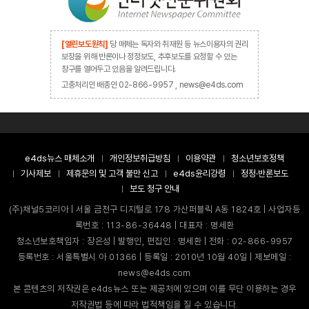
[열린보도원칙]
당 매체는 독자와 취재원 등 뉴스이용자의 권리
보장을 위해 반론이나 정정보도, 추후보도를 요청할 수 있는
창구를 열어두고 있음을 알려드립니다.
고충처리인 배종인 02-866-9957 , news@e4ds.com
e4ds뉴스 매체소개
개인정보취급방침
이용약관
청소년보호정책
기사제보
제휴문의 및 고객 불만 신고
e4ds윤리강령
정정·반론보도
보도 청구 안내
(주)채널5코리아 | 서울 금천구 디지털로 178 가산퍼블릭 A동 1824호 | 사업자등
록번호 : 113-86-36448 | 대표자 : 명세환
청소년보호책임자 : 장은성 | 발행인, 편집인 : 명세환 | 전화 : 02-866-9957
등록번호 : 서울특별시 아 01366 | 등록일 : 2010년 10월 40일 | 제보메일 :
news@e4ds.com
본 콘텐츠의 저작권은 e4ds뉴스 또는 제공처에 있으며 이를 무단 이용하는 경우
저작권법 등에 따라 법적책임을 질 수 있습니다.