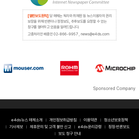
[열린보도원칙]
당 매체는 독자와 취재원 등 뉴스이용자의 권리
보장을 위해 반론이나 정정보도, 추후보도를 요청할 수 있는
창구를 열어두고 있음을 알려드립니다.
고충처리인 배종인 02-866-9957 , news@e4ds.com
Sponsored Company
e4ds뉴스 매체소개
개인정보취급방침
이용약관
청소년보호정책
기사제보
제휴문의 및 고객 불만 신고
e4ds윤리강령
정정·반론보도
보도 청구 안내