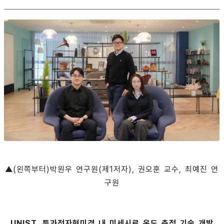
▲(왼쪽부터)박원우 연구원(제1저자), 권오훈 교수, 최예진 연
구원
UNIST, 투과전자현미경 내 미세시료 온도 측정 기술 개발