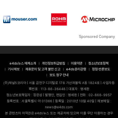
Sponsored Company
e4ds뉴스 매체소개
개인정보취급방침
이용약관
청소년보호정책
기사제보
제휴문의 및 고객 불만 신고
e4ds윤리강령
정정·반론보도
보도 청구 안내
(주)채널5코리아 | 서울 금천구 디지털로 178 가산퍼블릭 A동 1824호 | 사업자등
록번호 : 113-86-36448 | 대표자 : 명세환
청소년보호책임자 : 장은성 | 발행인, 편집인 : 명세환 | 전화 : 02-866-9957
등록번호 : 서울특별시 아 01366 | 등록일 : 2010년 10월 40일 | 제보메일 :
news@e4ds.com
본 콘텐츠의 저작권은 e4ds뉴스 또는 제공처에 있으며 이를 무단 이용하는 경우