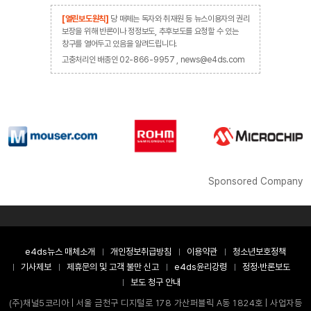
[열린보도원칙]
당 매체는 독자와 취재원 등 뉴스이용자의 권리
보장을 위해 반론이나 정정보도, 추후보도를 요청할 수 있는
창구를 열어두고 있음을 알려드립니다.
고충처리인 배종인 02-866-9957 , news@e4ds.com
Sponsored Company
e4ds뉴스 매체소개
개인정보취급방침
이용약관
청소년보호정책
기사제보
제휴문의 및 고객 불만 신고
e4ds윤리강령
정정·반론보도
보도 청구 안내
(주)채널5코리아 | 서울 금천구 디지털로 178 가산퍼블릭 A동 1824호 | 사업자등