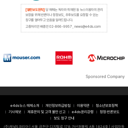
[열린보도원칙]
당 매체는 독자와 취재원 등 뉴스이용자의 권리
보장을 위해 반론이나 정정보도, 추후보도를 요청할 수 있는
창구를 열어두고 있음을 알려드립니다.
고충처리인 배종인 02-866-9957 , news@e4ds.com
Sponsored Company
e4ds뉴스 매체소개
개인정보취급방침
이용약관
청소년보호정책
기사제보
제휴문의 및 고객 불만 신고
e4ds윤리강령
정정·반론보도
보도 청구 안내
(주)채널5코리아 | 서울 금천구 디지털로 178 가산퍼블릭 A동 1824호 | 사업자등