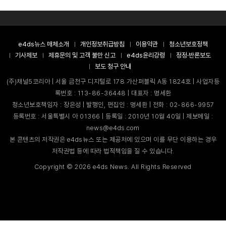
e4ds뉴스 매체소개
개인정보취급방침
이용약관
청소년보호정책
기사제보
제휴문의 및 고객 불만 신고
e4ds윤리강령
정정·반론보도
보도 청구 안내
(주)채널5코리아 | 서울 금천구 디지털로 178 가산퍼블릭 A동 1824호 | 사업자등
록번호 : 113-86-36448 | 대표자 : 명세환
청소년보호책임자 : 장은성 | 발행인, 편집인 : 명세환 | 전화 : 02-866-9957
등록번호 : 서울특별시 아 01366 | 등록일 : 2010년 10월 40일 | 제보메일 :
news@e4ds.com
본 콘텐츠의 저작권은 e4ds뉴스 또는 제공처에 있으며 이를 무단 이용하는 경우
저작권법 등에 따라 법적책임을 질 수 있습니다.
Copyright ©
2026
e4ds News. All Rights Reserved