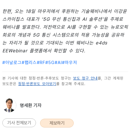
한편, 오는 18일 마우저에서 후원하는 기술웨비나에서 이강윤
스카이칩스 대표가 ‘5G 무선 통신칩과 AI 솔루션’을 주제로
웨비나를 발표한다. 저전력으로 AI를 구현할 수 있는 뉴로모픽
회로의 개념과 5G 통신 시스템으로의 적용 가능성을 공유하
는 자리가 될 것으로 기대되는 이번 웨비나는 e4ds
EEWebinar 플랫폼에서 확인할 수 있다.
#
아날로그
#
팹리스
#
RF
#
5G
#
AI
#
마우저
본 기사에 대한 정정·반론·추후보도 청구는
보도 청구 안내
를, 그간 게재된
보도문은
정정·반론보도 모아보기
를 참고해 주세요.
명세환 기자
기사 전체보기
제보하기