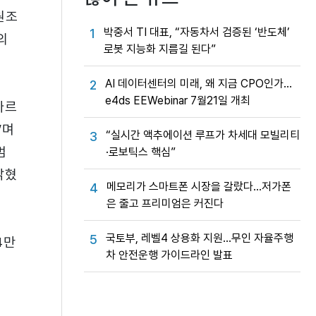
원조
박중서 TI 대표, “자동차서 검증된 ‘반도체’
1
의
로봇 지능화 지름길 된다”
AI 데이터센터의 미래, 왜 지금 CPO인가…
2
e4ds EEWebinar 7월21일 개최
빠르
”며
“실시간 액추에이션 루프가 차세대 모빌리티
3
범
·로보틱스 핵심”
밝혔
메모리가 스마트폰 시장을 갈랐다…저가폰
4
은 줄고 프리미엄은 커진다
국토부, 레벨4 상용화 지원…무인 자율주행
5
4만
차 안전운행 가이드라인 발표