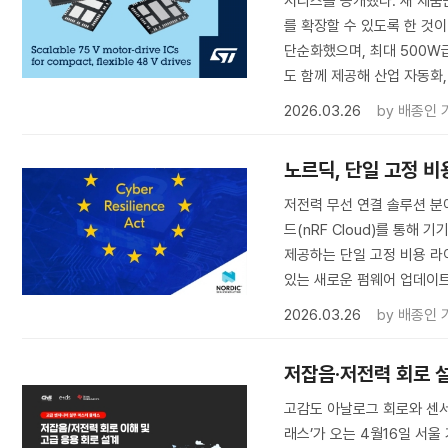
시리즈를 공개했다. 새 제품
를 확장할 수 있도록 한 것이
단순화했으며, 최대 500W
도 함께 제공해 산업 자동화,
2026.03.26
by
배종인 
노르딕, 단일 고정 비
저전력 무선 연결 솔루션 분야의
드(nRF Cloud)를 통해 기
제공하는 단일 고정 비용 라
있는 새로운 펌웨어 업데이
2026.03.26
by
배종인 
저잡음·저전력 회로 
고감도 아날로그 회로와 센서 
래스’가 오는 4월16일 서울