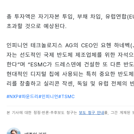
총 투자액은 자기자본 투입, 부채 차입, 유럽연합(
초과할 것으로 예상된다.
인피니언 테크놀로지스 AG의 CEO인 요헨 하네벡(Jo
자는 선도적인 국제 반도체 제조업체를 위한 자석으
한다”며 “ESMC가 드레스덴에 건설한 또 다른 반
현대적인 디지털 칩에 사용되는 특히 중요한 반도체
리를 창출하고 실리콘 작센, 독일 및 유럽 전체의 
#
NXP
#
파운드리
#
인피니언
#
TSMC
본 기사에 대한 정정·반론·추후보도 청구는
보도 청구 안내
를, 그간 게재된