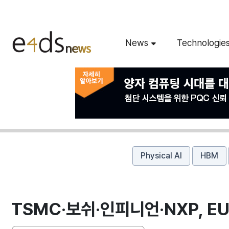
News
Technologie
Physical AI
HBM
TSMC·보쉬·인피니언·NXP, EU