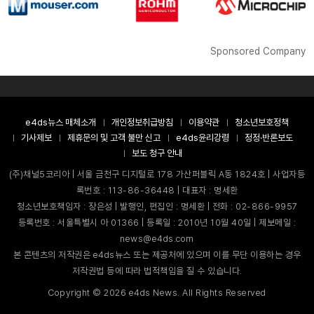
Sponsored Company
e4ds뉴스 매체소개
개인정보취급방침
이용약관
청소년보호정책
기사제보
제휴문의 및 고객 불만 신고
e4ds윤리강령
정정·반론보도
보도 청구 안내
(주)채널5코리아 | 서울 금천구 디지털로 178 가산퍼블릭 A동 1824호 | 사업자등
록번호 : 113-86-36448 | 대표자 : 명세환
청소년보호책임자 : 장은성 | 발행인, 편집인 : 명세환 | 전화 : 02-866-9957
등록번호 : 서울특별시 아 01366 | 등록일 : 2010년 10월 40일 | 제보메일 :
news@e4ds.com
본 콘텐츠의 저작권은 e4ds뉴스 또는 제공처에 있으며 이를 무단 이용하는 경우
저작권법 등에 따라 법적책임을 질 수 있습니다.
Copyright ©
2026
e4ds News. All Rights Reserved