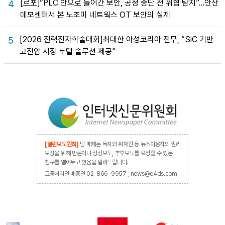
[르포]“PLC 안으로 들어간 보안, 공정 중단 전 위협 탐지”…안산
4
데모센터서 본 노조미 네트웍스 OT 보안의 실제
[2026 전력전자학술대회]최대한 아성코리아 전무, “SiC 기반
5
고전압 시장 토털 솔루션 제공”
[열린보도원칙]
당 매체는 독자와 취재원 등 뉴스이용자의 권리
보장을 위해 반론이나 정정보도, 추후보도를 요청할 수 있는
창구를 열어두고 있음을 알려드립니다.
고충처리인 배종인 02-866-9957 , news@e4ds.com