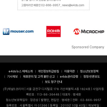
고충처리인 배종인 02-866-9957 , news@e4ds.com
Sponsored Company
e4ds뉴스 매체소개
개인정보취급방침
이용약관
청소년보호정책
기사제보
제휴문의 및 고객 불만 신고
e4ds윤리강령
정정·반론보도
보도 청구 안내
(주)채널5코리아 | 서울 금천구 디지털로 178 가산퍼블릭 A동 1824호 | 사업자등
록번호 : 113-86-36448 | 대표자 : 명세환
청소년보호책임자 : 장은성 | 발행인, 편집인 : 명세환 | 전화 : 02-866-9957
등록번호 : 서울특별시 아 01366 | 등록일 : 2010년 10월 40일 | 제보메일 :