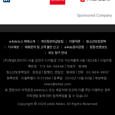
Sponsored Company
e4ds뉴스 매체소개
개인정보취급방침
이용약관
청소년보호정책
기사제보
제휴문의 및 고객 불만 신고
e4ds윤리강령
정정·반론보도
보도 청구 안내
(주)채널5코리아 | 서울 금천구 디지털로 178 가산퍼블릭 A동 1824호 | 사업자등
록번호 : 113-86-36448 | 대표자 : 명세환
청소년보호책임자 : 장은성 | 발행인, 편집인 : 명세환 | 전화 : 02-866-9957
등록번호 : 서울특별시 아 01366 | 등록일 : 2010년 10월 40일 | 제보메일 :
news@e4ds.com
본 콘텐츠의 저작권은 e4ds뉴스 또는 제공처에 있으며 이를 무단 이용하는 경우
저작권법 등에 따라 법적책임을 질 수 있습니다.
Copyright ©
2026
e4ds News. All Rights Reserved