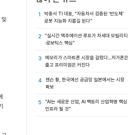
박중서 TI 대표, “자동차서 검증된 ‘반도체’
1
 및
로봇 지능화 지름길 된다”
“실시간 액추에이션 루프가 차세대 모빌리티
2
·로보틱스 핵심”
메모리가 스마트폰 시장을 갈랐다…저가폰은
3
줄고 프리미엄은 커진다
는
젠슨 황, 한국에선 공급망 일본에서는 시장
4
확보
에
“AI는 새로운 산업, AI 팩토리 산업혁명 핵심
5
기
인프라 될 것”