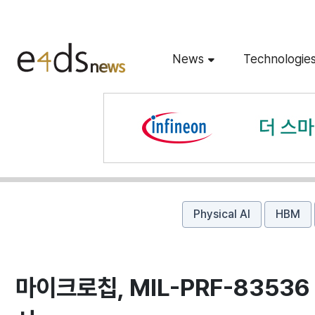
News
Technologie
Physical AI
HBM
마이크로칩, MIL-PRF-8353