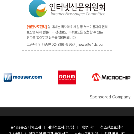
[열린보도원칙]
당 매체는 독자와 취재원 등 뉴스이용자의 권리
보장을 위해 반론이나 정정보도, 추후보도를 요청할 수 있는
창구를 열어두고 있음을 알려드립니다.
고충처리인 배종인 02-866-9957 , news@e4ds.com
Sponsored Company
e4ds뉴스 매체소개
개인정보취급방침
이용약관
청소년보호정책
기사제보
제휴문의 및 고객 불만 신고
e4ds윤리강령
정정·반론보도