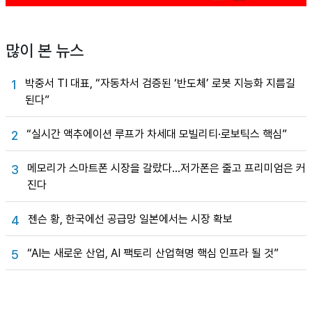
많이 본 뉴스
박중서 TI 대표, “자동차서 검증된 ‘반도체’ 로봇 지능화 지름길
1
된다”
“실시간 액추에이션 루프가 차세대 모빌리티·로보틱스 핵심”
2
메모리가 스마트폰 시장을 갈랐다…저가폰은 줄고 프리미엄은 커
3
진다
젠슨 황, 한국에선 공급망 일본에서는 시장 확보
4
“AI는 새로운 산업, AI 팩토리 산업혁명 핵심 인프라 될 것”
5