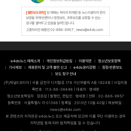
[열린보도원칙]
당 매체는 독자와 취재원 등 뉴스이용자의 권리
보장을 위해 반론이나 정정보도, 추후보도를 요청할 수 있는
창구를 열어두고 있음을 알려드립니다.
고충처리인 배종인 02-866-9957 , news@e4ds.com
e4ds뉴스 매체소개
개인정보취급방침
이용약관
청소년보호정책
기사제보
제휴문의 및 고객 불만 신고
e4ds윤리강령
정정·반론보도
보도 청구 안내
(주)채널5코리아 | 서울 금천구 디지털로 178 가산퍼블릭 A동 1824호 | 사업자등
록번호 : 113-86-36448 | 대표자 : 명세환
청소년보호책임자 : 장은성 | 발행인, 편집인 : 명세환 | 전화 : 02-866-9957
등록번호 : 서울특별시 아 01366 | 등록일 : 2010년 10월 40일 | 제보메일 :
news@e4ds.com
본 콘텐츠의 저작권은 e4ds뉴스 또는 제공처에 있으며 이를 무단 이용하는 경우
저작권법 등에 따라 법적책임을 질 수 있습니다.