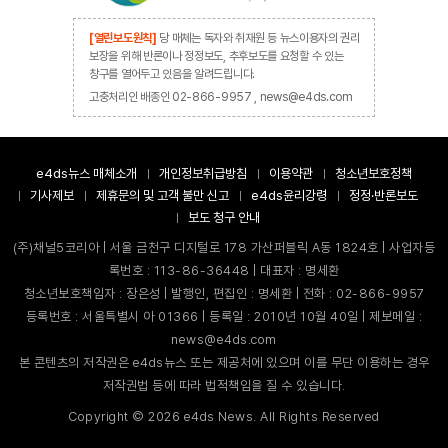
[열린보도원칙]
당 매체는 독자와 취재원 등 뉴스이용자의 권리
보장을 위해 반론이나 정정보도, 추후보도를 요청할 수 있는
창구를 열어두고 있음을 알려드립니다.
고충처리인 배종인 02-866-9957 , news@e4ds.com
e4ds뉴스 매체소개
개인정보취급방침
이용약관
청소년보호정책
기사제보
제휴문의 및 고객 불만 신고
e4ds윤리강령
정정·반론보도
보도 청구 안내
(주)채널5코리아 | 서울 금천구 디지털로 178 가산퍼블릭 A동 1824호 | 사업자등
록번호 : 113-86-36448 | 대표자 : 명세환
청소년보호책임자 : 장은성 | 발행인, 편집인 : 명세환 | 전화 : 02-866-9957
등록번호 : 서울특별시 아 01366 | 등록일 : 2010년 10월 40일 | 제보메일 :
news@e4ds.com
본 콘텐츠의 저작권은 e4ds뉴스 또는 제공처에 있으며 이를 무단 이용하는 경우
저작권법 등에 따라 법적책임을 질 수 있습니다.
Copyright ©
2026
e4ds News. All Rights Reserved