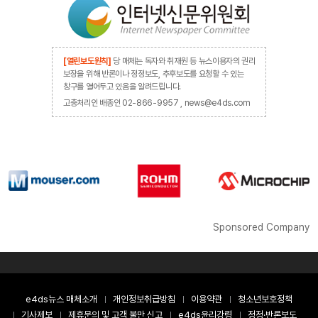
[열린보도원칙]
당 매체는 독자와 취재원 등 뉴스이용자의 권리
보장을 위해 반론이나 정정보도, 추후보도를 요청할 수 있는
창구를 열어두고 있음을 알려드립니다.
고충처리인 배종인 02-866-9957 , news@e4ds.com
Sponsored Company
e4ds뉴스 매체소개
개인정보취급방침
이용약관
청소년보호정책
기사제보
제휴문의 및 고객 불만 신고
e4ds윤리강령
정정·반론보도