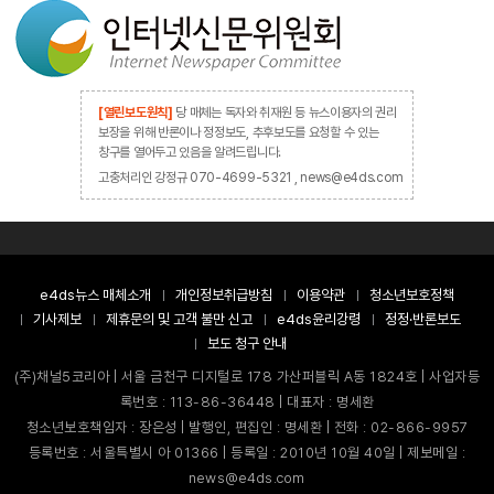
[열린보도원칙]
당 매체는 독자와 취재원 등 뉴스이용자의 권리
보장을 위해 반론이나 정정보도, 추후보도를 요청할 수 있는
창구를 열어두고 있음을 알려드립니다.
고충처리인 강정규 070-4699-5321 , news@e4ds.com
e4ds뉴스 매체소개
개인정보취급방침
이용약관
청소년보호정책
기사제보
제휴문의 및 고객 불만 신고
e4ds윤리강령
정정·반론보도
보도 청구 안내
(주)채널5코리아 | 서울 금천구 디지털로 178 가산퍼블릭 A동 1824호 | 사업자등
록번호 : 113-86-36448 | 대표자 : 명세환
청소년보호책임자 : 장은성 | 발행인, 편집인 : 명세환 | 전화 : 02-866-9957
등록번호 : 서울특별시 아 01366 | 등록일 : 2010년 10월 40일 | 제보메일 :
news@e4ds.com