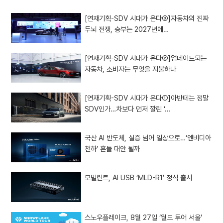
[연재기획-SDV 시대가 온다③]자동차의 진짜
두뇌 전쟁, 승부는 2027년에…
[연재기획-SDV 시대가 온다②]업데이트되는
자동차, 소비자는 무엇을 지불하나
[연재기획-SDV 시대가 온다①]아반떼는 정말
SDV인가…차보다 먼저 깔린 ‘…
국산 AI 반도체, 실증 넘어 일상으로…‘엔비디아
천하’ 흔들 대안 될까
모빌린트, AI USB ‘MLD-R1’ 정식 출시
스노우플레이크, 8월 27일 ‘월드 투어 서울’