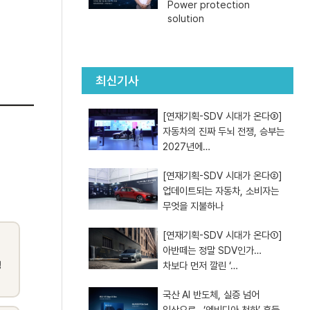
Power protection
solution
최신기사
[연재기획-SDV 시대가 온다③]
자동차의 진짜 두뇌 전쟁, 승부는
2027년에…
[연재기획-SDV 시대가 온다②]
업데이트되는 자동차, 소비자는
무엇을 지불하나
[연재기획-SDV 시대가 온다①]
아반떼는 정말 SDV인가…
차보다 먼저 깔린 ‘…
국산 AI 반도체, 실증 넘어
일상으로…‘엔비디아 천하’ 흔들