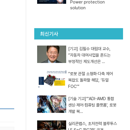
Power protection
solution
최신기사
[기고] 김필수 대림대 교수,
“자동차 대여사업을 흔드는
부정적인 제도개선은 …
“로봇 관절 소형화·다축 제어
복잡도 돌파할 해답, ‘듀얼
FOC’”
[기술 기고]“‘ADI-AMD 통합
센싱·제어·컴퓨팅 플랫폼’, 로봇
개발 복…
실리콘랩스, 초저전력 블루투스
LE SoC ‘BG2B’ 공개