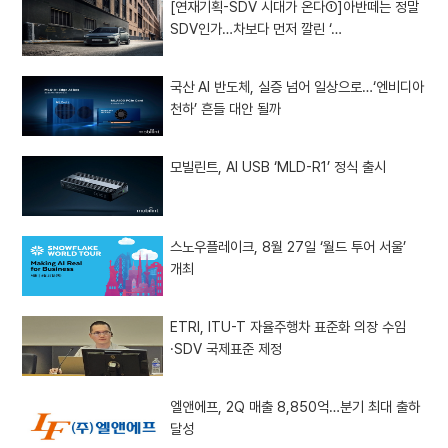
[연재기획-SDV 시대가 온다①]아반떼는 정말
SDV인가…차보다 먼저 깔린 ‘…
국산 AI 반도체, 실증 넘어 일상으로…‘엔비디아
천하’ 흔들 대안 될까
모빌린트, AI USB ‘MLD-R1’ 정식 출시
스노우플레이크, 8월 27일 ‘월드 투어 서울’
개최
ETRI, ITU-T 자율주행차 표준화 의장 수임
·SDV 국제표준 제정
엘앤에프, 2Q 매출 8,850억…분기 최대 출하
달성