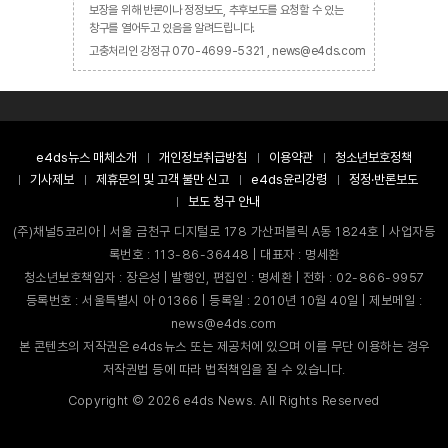
보장을 위해 반론이나 정정보도, 추후보도를 요청할 수 있는
창구를 열어두고 있음을 알려드립니다.
고충처리인 강정규 070-4699-5321 , news@e4ds.com
e4ds뉴스 매체소개
개인정보취급방침
이용약관
청소년보호정책
기사제보
제휴문의 및 고객 불만 신고
e4ds윤리강령
정정·반론보도
보도 청구 안내
(주)채널5코리아 | 서울 금천구 디지털로 178 가산퍼블릭 A동 1824호 | 사업자등
록번호 : 113-86-36448 | 대표자 : 명세환
청소년보호책임자 : 장은성 | 발행인, 편집인 : 명세환 | 전화 : 02-866-9957
등록번호 : 서울특별시 아 01366 | 등록일 : 2010년 10월 40일 | 제보메일 :
news@e4ds.com
본 콘텐츠의 저작권은 e4ds뉴스 또는 제공처에 있으며 이를 무단 이용하는 경우
저작권법 등에 따라 법적책임을 질 수 있습니다.
Copyright ©
2026
e4ds News. All Rights Reserved