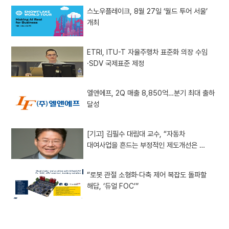
스노우플레이크, 8월 27일 ‘월드 투어 서울’
개최
ETRI, ITU-T 자율주행차 표준화 의장 수임
·SDV 국제표준 제정
엘앤에프, 2Q 매출 8,850억…분기 최대 출하
달성
[기고] 김필수 대림대 교수, “자동차
대여사업을 흔드는 부정적인 제도개선은 …
“로봇 관절 소형화·다축 제어 복잡도 돌파할
해답, ‘듀얼 FOC’”