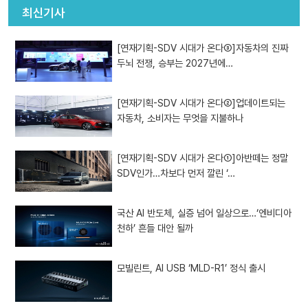
최신기사
[연재기획-SDV 시대가 온다③]자동차의 진짜
두뇌 전쟁, 승부는 2027년에…
[연재기획-SDV 시대가 온다②]업데이트되는
자동차, 소비자는 무엇을 지불하나
[연재기획-SDV 시대가 온다①]아반떼는 정말
SDV인가…차보다 먼저 깔린 ‘…
국산 AI 반도체, 실증 넘어 일상으로…‘엔비디아
천하’ 흔들 대안 될까
모빌린트, AI USB ‘MLD-R1’ 정식 출시