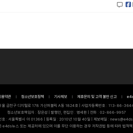
이용약관
청소년보호정책
기사제보
제휴문의 및 고객 불만 신고
e4
서울 금천구 디지털로 178 가산퍼블릭 A동 1824호 | 사업자등록번호 : 113-86-3644
청소년보호책임자 : 장은성 | 발행인, 편집인 : 명세환 | 전화 : 02-866-9957
호 : 서울특별시 아 01366 | 등록일 : 2010년 10월 40일 | 제보메일 : news@e4ds
 e4ds뉴스 또는 제공처에 있으며 이를 무단 이용하는 경우 저작권법 등에 따라 법적책