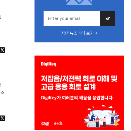
먼
직
지난 뉴스레터 보기 +
나
은
공조