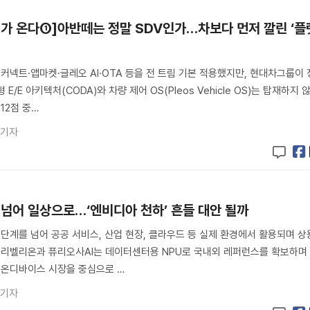
대가 온다①]아반떼는 정말 SDV인가…차보다 먼저 깔린 ‘플
 커넥트·앱마켓·글레오 AI·OTA 등을 전 트림 기본 적용했지만, 현대차그룹이 
E/E 아키텍처(CODA)와 차량 제어 OS(Pleos Vehicle OS)는 탑재하지 
12점 중…
 기자
증 넘어 일상으로…‘엔비디아 천하’ 흔들 대안 될까
범 단계를 넘어 공공 서비스, 산업 현장, 클라우드 등 실제 환경에서 활용되며 상
 리벨리온과 퓨리오사AI는 데이터센터용 NPU로 국내외 레퍼런스를 확보하며
·온디바이스 시장을 중심으로 …
 기자