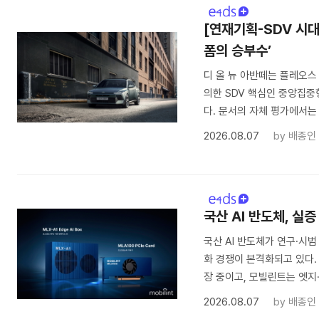
[연재기획-SDV 시
폼의 승부수’
디 올 뉴 아반떼는 플레오스
의한 SDV 핵심인 중앙집중형 
다. 문서의 자체 평가에서는 
2026.08.07
by
배종인
국산 AI 반도체, 실
국산 AI 반도체가 연구·시
화 경쟁이 본격화되고 있다.
장 중이고, 모빌린트는 엣지
2026.08.07
by
배종인