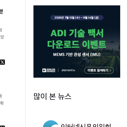
랫
정
않았
많이 본 뉴스
용
 확