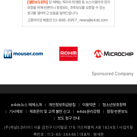
[열린보도원칙]
당 매체는 독자와 취재원 등 뉴스이용자의 권리
보장을 위해 반론이나 정정보도, 추후보도를 요청할 수 있는
창구를 열어두고 있음을 알려드립니다.
고충처리인 배종인 02-866-9957 , news@e4ds.com
Sponsored Company
e4ds뉴스 매체소개
개인정보취급방침
이용약관
청소년보호정책
기사제보
제휴문의 및 고객 불만 신고
e4ds윤리강령
정정·반론보도
보도 청구 안내
(주)채널5코리아 | 서울 금천구 디지털로 178 가산퍼블릭 A동 1824호 | 사업자등
록번호 : 113-86-36448 | 대표자 : 명세환