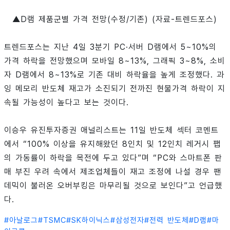
▲D램 제품군별 가격 전망(수정/기존) (자료-트렌드포스)
트렌드포스는 지난 4일 3분기 PC·서버 D램에서 5~10%의
가격 하락을 전망했으며 모바일 8~13%, 그래픽 3~8%, 소비
자 D램에서 8~13%로 기존 대비 하락율을 높게 조정했다. 과
잉 메모리 반도체 재고가 소진되기 전까진 현물가격 하락이 지
속될 가능성이 높다고 보는 것이다.
이승우 유진투자증권 애널리스트는 11일 반도체 섹터 코멘트
에서 “100% 이상을 유지해왔던 8인치 및 12인치 레거시 팹
의 가동률이 하락을 목전에 두고 있다”며 “PC와 스마트폰 판
매 부진 우려 속에서 제조업체들이 재고 조정에 나설 경우 팬
데믹이 불러온 오버부킹은 마무리될 것으로 보인다”고 언급했
다.
#
아날로그
#
TSMC
#
SK하이닉스
#
삼성전자
#
전력 반도체
#
D램
#
마