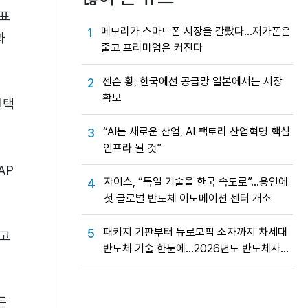
대표
메모리가 스마트폰 시장을 갈랐다…저가폰은
1
과
줄고 프리미엄은 커진다
젠슨 황, 한국에선 공급망 일본에서는 시장
2
확보
선택
“AI는 새로운 산업, AI 팩토리 산업혁명 핵심
3
인프라 될 것”
AP
자이스, “독일 기술을 한국 속도로”…용인에
4
첫 글로벌 반도체 이노베이션 센터 개소
패키지 기판부터 뉴로모픽 소자까지 차세대
5
다고
반도체 기술 한눈에…2026년도 반도체사업
성과교류회
든