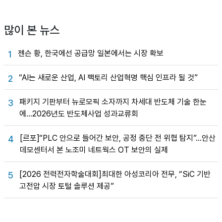
많이 본 뉴스
젠슨 황, 한국에선 공급망 일본에서는 시장 확보
1
“AI는 새로운 산업, AI 팩토리 산업혁명 핵심 인프라 될 것”
2
패키지 기판부터 뉴로모픽 소자까지 차세대 반도체 기술 한눈
3
에…2026년도 반도체사업 성과교류회
[르포]“PLC 안으로 들어간 보안, 공정 중단 전 위협 탐지”…안산
4
데모센터서 본 노조미 네트웍스 OT 보안의 실제
[2026 전력전자학술대회]최대한 아성코리아 전무, “SiC 기반
5
고전압 시장 토털 솔루션 제공”