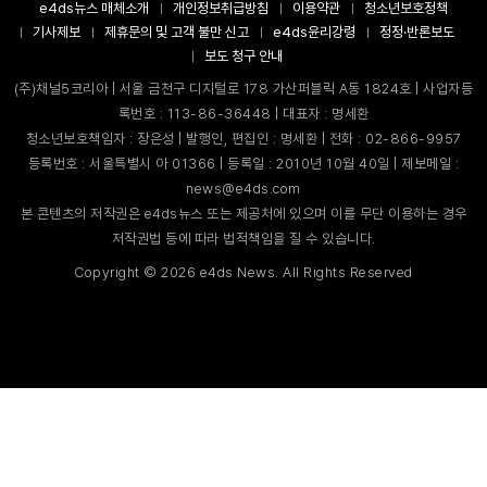
e4ds뉴스 매체소개
개인정보취급방침
이용약관
청소년보호정책
기사제보
제휴문의 및 고객 불만 신고
e4ds윤리강령
정정·반론보도
보도 청구 안내
(주)채널5코리아 | 서울 금천구 디지털로 178 가산퍼블릭 A동 1824호 | 사업자등
록번호 : 113-86-36448 | 대표자 : 명세환
청소년보호책임자 : 장은성 | 발행인, 편집인 : 명세환 | 전화 : 02-866-9957
등록번호 : 서울특별시 아 01366 | 등록일 : 2010년 10월 40일 | 제보메일 :
news@e4ds.com
본 콘텐츠의 저작권은 e4ds뉴스 또는 제공처에 있으며 이를 무단 이용하는 경우
저작권법 등에 따라 법적책임을 질 수 있습니다.
Copyright ©
2026
e4ds News. All Rights Reserved