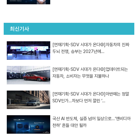
최신기사
[연재기획-SDV 시대가 온다③]자동차의 진짜
두뇌 전쟁, 승부는 2027년에…
[연재기획-SDV 시대가 온다②]업데이트되는
자동차, 소비자는 무엇을 지불하나
[연재기획-SDV 시대가 온다①]아반떼는 정말
SDV인가…차보다 먼저 깔린 ‘…
국산 AI 반도체, 실증 넘어 일상으로…‘엔비디아
천하’ 흔들 대안 될까