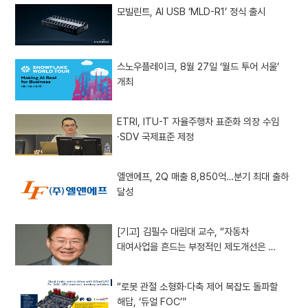
모빌린트, AI USB ‘MLD-R1’ 정식 출시
스노우플레이크, 8월 27일 ‘월드 투어 서울’
개최
ETRI, ITU-T 자율주행차 표준화 의장 수임
·SDV 국제표준 제정
엘앤에프, 2Q 매출 8,850억…분기 최대 출하
달성
[기고] 김필수 대림대 교수, “자동차
대여사업을 흔드는 부정적인 제도개선은 …
“로봇 관절 소형화·다축 제어 복잡도 돌파할
해답, ‘듀얼 FOC’”