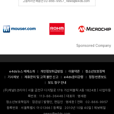
고충처리인 배종인 02-866-9957 , news@e4ds.com
Sponsored Company
e4ds뉴스 매체소개
개인정보취급방침
이용약관
청소년보호정책
기사제보
제휴문의 및 고객 불만 신고
e4ds윤리강령
정정·반론보도
보도 청구 안내
(주)채널5코리아 | 서울 금천구 디지털로 178 가산퍼블릭 A동 1824호 | 사업자등
록번호 : 113-86-36448 | 대표자 : 명세환
청소년보호책임자 : 장은성 | 발행인, 편집인 : 명세환 | 전화 : 02-866-9957
등록번호 : 서울특별시 아 01366 | 등록일 : 2010년 10월 40일 | 제보메일 :
news@e4ds.com